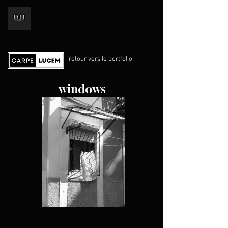
I Daniel HUGUES I
i
PHOTOGRAPH
E
retour vers le portfolio
windows