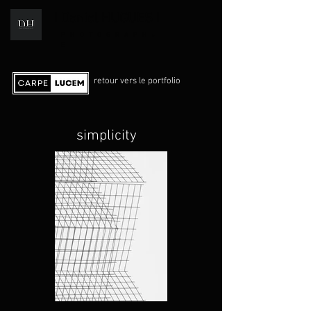
I Daniel HUGUES I
i
PHOTOGRAPH
E
retour vers le portfolio
simplicity