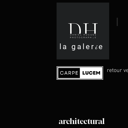
I
la galer
i
e
retour ve
architectural