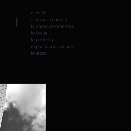
accueil
S I
à propos I contact
la photo commentée
le focus
le portfolio
expos & publications
le store